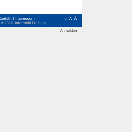
A
Kontakt
Impressum
A
A
t ©
2026
Universität Freiburg
Anmelden